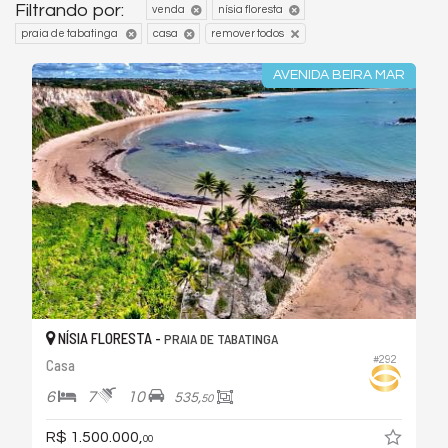
Filtrando por:
venda
nísia floresta
praia de tabatinga
casa
remover todos
AVENIDA BEIRA MAR
NÍSIA FLORESTA -
PRAIA DE TABATINGA
#292
Casa
6
7
10
535,
50
R$ 1.500.000,
00