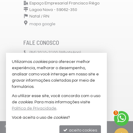
Espaço Empresarial Francisco Rêgo
Lagoa Nova - 59062-350
Natal /
RN
mapa google
FALE CONOSCO
(84)
2010-2100 (WhatsApp)
Utilizamos
cookies
para oferecer melhor
comercial@seletosimoveis.com
experiência, melhorar o desempenho,
trabalhe conosco
analisar como você interage em nosso site e
gravar informações coletadas por meio de
cadastre seu imóvel
formulários.
imóveis favoritos
Ao utilizar esse site, você concorda com o uso
de
cookies
. Para mais informações visite
mapa de imóveis
Política de Privacidade
.
1
Você aceita o uso de
cookies
?
©
2026
CRECI/RN 5.529-J
Política de Privacidade
aceito cookies