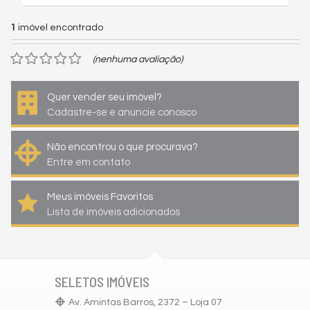
1
imóvel encontrado
(nenhuma avaliação)
Quer vender seu imóvel?
Cadastre-se e anuncie conosco
Não encontrou o que procurava?
Entre em contato
Meus imóveis Favoritos
Lista de imóveis adicionados
SELETOS IMÓVEIS
Av. Amintas Barros, 2372 – Loja 07