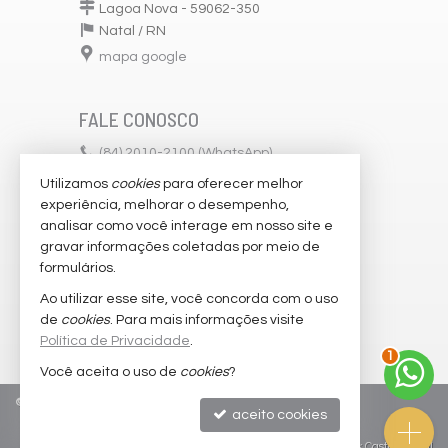
Lagoa Nova - 59062-350
Natal /
RN
mapa google
FALE CONOSCO
(84)
2010-2100 (WhatsApp)
Utilizamos
cookies
para oferecer melhor
comercial@seletosimoveis.com
experiência, melhorar o desempenho,
trabalhe conosco
analisar como você interage em nosso site e
gravar informações coletadas por meio de
cadastre seu imóvel
formulários.
imóveis favoritos
Ao utilizar esse site, você concorda com o uso
de
cookies
. Para mais informações visite
mapa de imóveis
Política de Privacidade
.
1
Você aceita o uso de
cookies
?
©
2026
CRECI/RN 5.529-J
Política de Privacidade
aceito cookies
Site para imobiliárias
: Castel Digital