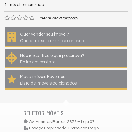
1
imóvel encontrado
(nenhuma avaliação)
Quer vender seu imóvel?
Cadastre-se e anuncie conosco
Não encontrou o que procurava?
Entre em contato
Meus imóveis Favoritos
Lista de imóveis adicionados
SELETOS IMÓVEIS
Av. Amintas Barros, 2372 – Loja 07
Espaço Empresarial Francisco Rêgo