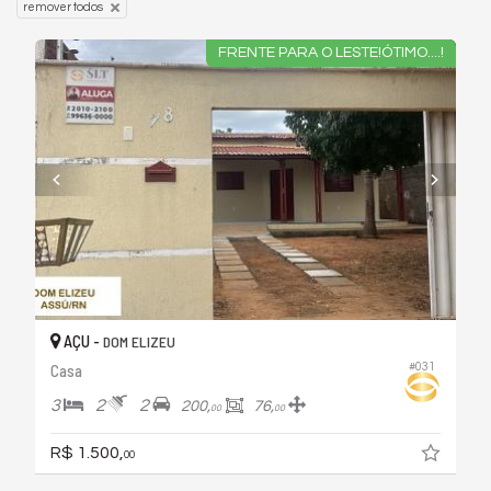
remover todos
FRENTE PARA O LESTE!ÓTIMO....!
AÇU -
DOM ELIZEU
#031
Casa
3
2
2
200,
76,
00
00
R$ 1.500,
00