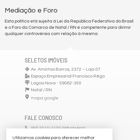
Mediação e Foro
Esta política etá sujeita à Lei da República Federativa do Brasil
e o Foro da Comarca de Natal / RN é competente para dirimir
qualquer controvérsia com relação à mesma.
SELETOS IMÓVEIS
Av. Amintas Barros, 2372 – Loja 07
Espaço Empresarial Francisco Rêgo
Lagoa Nova - 59062-350
Natal /
RN
mapa google
FALE CONOSCO
(84)
2010-2100 (WhatsApp)
Utilizamos
cookies
para oferecer melhor
comercial@seletosimoveis.com