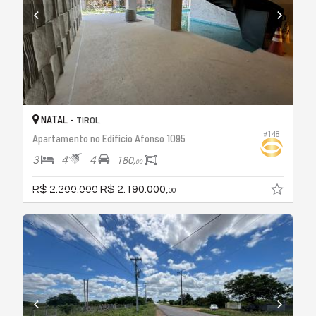
NATAL -
TIROL
#148
Apartamento no Edifício Afonso 1095
3
4
4
180,
00
R$ 2.200.000
R$ 2.190.000,
00