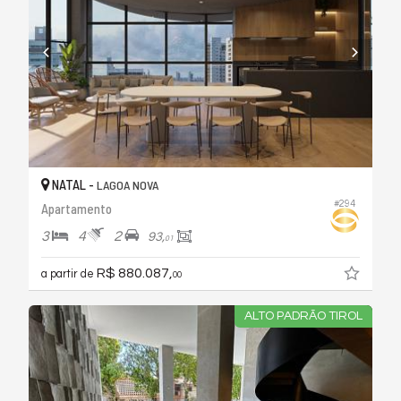
NATAL -
LAGOA NOVA
#294
Apartamento
3
4
2
93,
01
R$ 880.087,
a partir de
00
ALTO PADRÃO TIROL