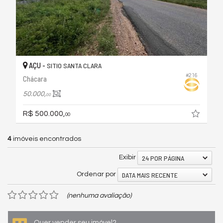
AÇU -
SITIO SANTA CLARA
#216
Chácara
50.000,
00
R$ 500.000,
00
4
imóveis encontrados
24 POR PÁGINA
Exibir
DATA MAIS RECENTE
Ordenar por
(nenhuma avaliação)
Quer vender seu imóvel?