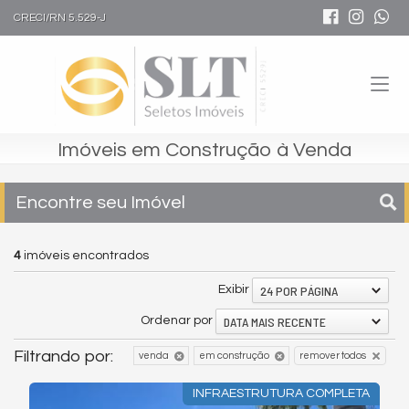
CRECI/RN 5.529-J
Imóveis em Construção à Venda
Encontre seu Imóvel
4
imóveis encontrados
24 POR PÁGINA
Exibir
DATA MAIS RECENTE
Ordenar por
Filtrando por:
venda
em construção
remover todos
INFRAESTRUTURA COMPLETA