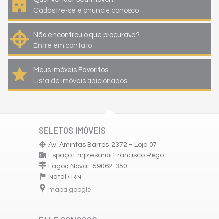
Cadastre-se e anuncie conosco
Não encontrou o que procurava?
Entre em contato
Meus imóveis Favoritos
Lista de imóveis adicionados
SELETOS IMÓVEIS
Av. Amintas Barros, 2372 – Loja 07
Espaço Empresarial Francisco Rêgo
Lagoa Nova - 59062-350
Natal /
RN
mapa google