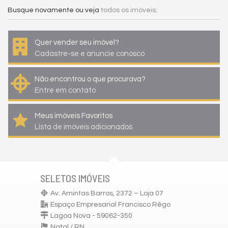
Busque novamente ou veja
todos os imóveis
.
Quer vender seu imóvel?
Cadastre-se e anuncie conosco
Não encontrou o que procurava?
Entre em contato
Meus imóveis Favoritos
Lista de imóveis adicionados
SELETOS IMÓVEIS
Av. Amintas Barros, 2372 – Loja 07
Espaço Empresarial Francisco Rêgo
Lagoa Nova - 59062-350
Natal /
RN