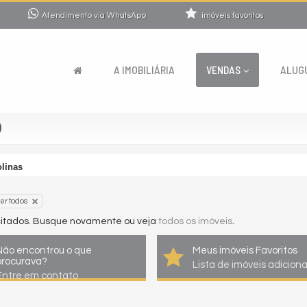
Atendimento via WhatsApp
imóveis favoritos
A IMOBILIÁRIA
VENDAS
ALUG
0
linas
er todos
icitados. Busque novamente ou veja
todos os imóveis
.
Não encontrou o que
Meus imóveis Favoritos
procurava?
Lista de imóveis adicion
Entre em contato