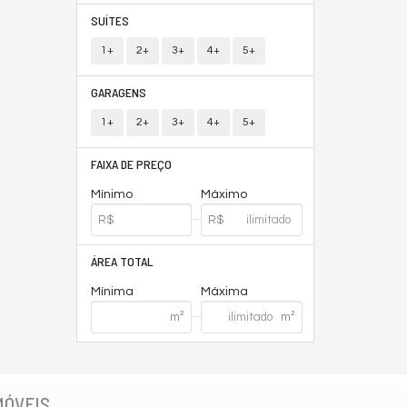
SUÍTES
1+
2+
3+
4+
5+
GARAGENS
1+
2+
3+
4+
5+
FAIXA DE PREÇO
Mínimo
Máximo
ÁREA TOTAL
Mínima
Máxima
MÓVEIS