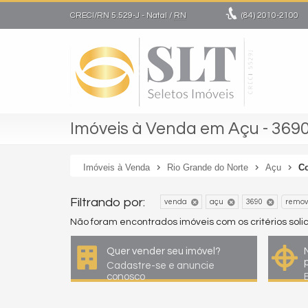
CRECI/RN 5.529-J
- Natal /
RN
(84)
2010-2100
Imóveis à Venda em Açu - 369
Imóveis à Venda
Rio Grande do Norte
Açu
Co
Filtrando por:
venda
açu
3690
remov
Não foram encontrados imóveis com os critérios sol
Quer vender seu imóvel?
Cadastre-se e anuncie
conosco