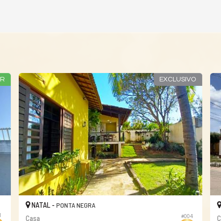
UR
EXCLUSIVO
NATAL -
PONTA NEGRA
1
#004
Casa
C