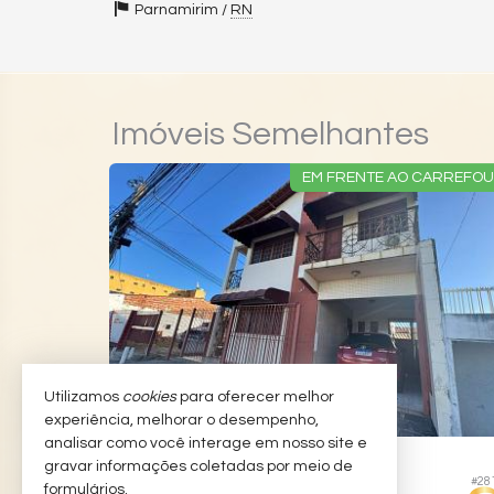
Parnamirim /
RN
Imóveis Semelhantes
COMERCIAL
EM FRENTE AO CARREFO
Utilizamos
cookies
para oferecer melhor
experiência, melhorar o desempenho,
analisar como você interage em nosso site e
NATAL -
POTENGI
gravar informações coletadas por meio de
#28
#027
Casa
formulários.