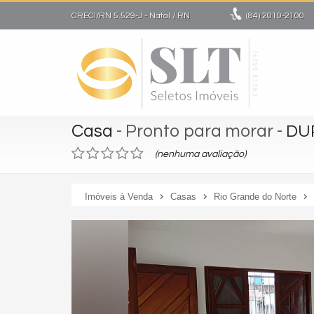
CRECI/RN 5.529-J
- Natal /
RN
(84)
2010-2100
Casa
- Pronto para morar
-
DU
(nenhuma avaliação)
Imóveis à Venda
Casas
Rio Grande do Norte