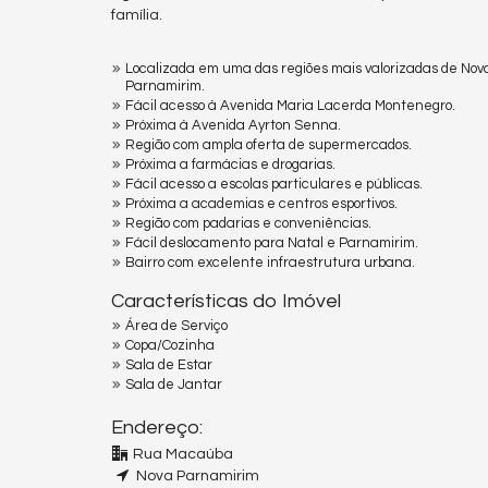
família.
Localizada em uma das regiões mais valorizadas de Nov
Parnamirim.
Fácil acesso à Avenida Maria Lacerda Montenegro.
Próxima à Avenida Ayrton Senna.
Região com ampla oferta de supermercados.
Próxima a farmácias e drogarias.
Fácil acesso a escolas particulares e públicas.
Próxima a academias e centros esportivos.
Região com padarias e conveniências.
Fácil deslocamento para Natal e Parnamirim.
Bairro com excelente infraestrutura urbana.
Características do Imóvel
Área de Serviço
Copa/Cozinha
Sala de Estar
Sala de Jantar
Endereço:
Rua Macaúba
Nova Parnamirim