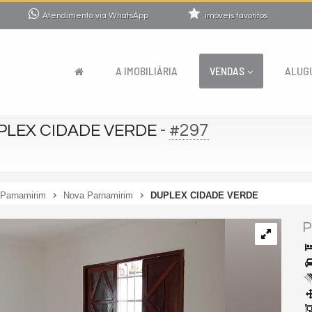
Atendimento via WhatsApp
imóveis favoritos
A IMOBILIÁRIA
VENDAS
ALUG
-
#297
PLEX CIDADE VERDE
Parnamirim
Nova Parnamirim
DUPLEX CIDADE VERDE
P