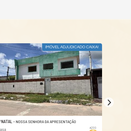
IMÓVEL ADJUDICADO CAIXA!
NATAL -
NÍSIA FL
NOSSA SENHORA DA APRESENTAÇÃO
#299
asa
Casa