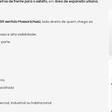
tros de frente para o asfalto
, em
área de expansão urbana
,
 BR sentido Mossoró/Assú
, lado direito de quem chega ao
o e alta visibilidade;
 porte.
nto
acilitado
cial, industrial ou habitacional