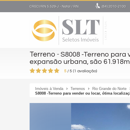
CRECI/RN 5.529-J
- Natal /
RN
(84)
2010-2100
Terreno
-
S8008 -Terreno para v
expansão urbana, são 61.918m² 
5
/
5
(
1
avaliação)
Imóveis à Venda
Terrenos
Rio Grande do Norte
S8008 -Terreno para vender ou locar, ótima localizaç