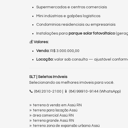
Supermercados e centros comerciais
Mini indústrias e galpões logísticos
Condomínios residenciais ou empresariais
Instalações para
parque solar fotovoltaico
(geraç
💰
Valores:
Venda:
R$ 3.000.000,00
Locação:
valor sob consulta — ajustável confor
SLT | Seletos Imóveis
Selecionando os melhores imóveis para você.
📞 (84) 2010-2100 | 📱 (84) 99910-9144 (WhatsApp)
terreno à venda em Assú RN
terreno para locação Assú
área comercial Assú RN
terreno grande Assú RN
terreno zona de expansão urbana Assú