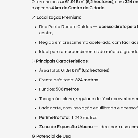
O terreno possui
61.918 m² (6,2 hectares)
, com
324 me
a apenas
4 km do Centro da Cidade
.
📍
Localização Premium:
Rua Poeta Renato Caldas —
acesso direto pela
centro;
Região em crescimento acelerado, com fácil acess
Ideal para empreendimentos de médio e grande
✨
Principais Características:
Área total:
61.918 m² (6,2 hectares)
Frente asfaltada:
324 metros
Fundos:
506 metros
Topografia: plana, regular e de fácil aproveitame
Lado norte, com insolação equilibrada e acesso f
Perímetro total:
1.240 metros
Zona de Expansão Urbana
— ideal para uso comer
⚙️
Potencial de Uso: