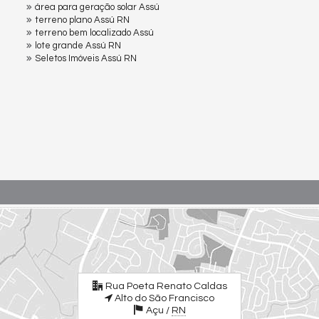
área para geração solar Assú
terreno plano Assú RN
terreno bem localizado Assú
lote grande Assú RN
Seletos Imóveis Assú RN
Rua Poeta Renato Caldas
Alto do São Francisco
Açu /
RN