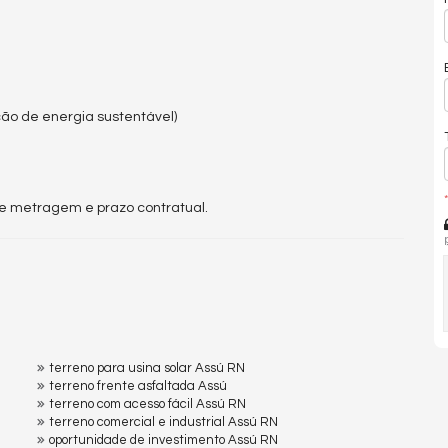
ão de energia sustentável)
*
me metragem e prazo contratual.
terreno para usina solar Assú RN
terreno frente asfaltada Assú
terreno com acesso fácil Assú RN
terreno comercial e industrial Assú RN
oportunidade de investimento Assú RN