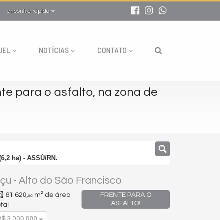
encontre rápido
UEL
NOTÍCIAS
CONTATO
te para o asfalto, na zona de
(6,2 ha) - ASSÚ/RN.
çu
-
Alto do São Francisco
61.620,
m² de área
FRENTE PARA O
00
ASFALTO!
tal
$ 3.000.000,
00