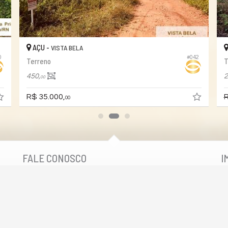
AÇU -
VISTA BELA
0
#042
Terreno
T
450,
2
00
R$ 35.000,
R
00
FALE CONOSCO
I
(84)
2010-2100 (WhatsApp)
comercial@seletosimoveis.com
trabalhe conosco
cadastre seu imóvel
mapa de imóveis