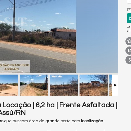
I
Os
al
ocação | 6,2 ha | Frente Asfaltada |
Assú/RN
as
que buscam área de grande porte com
localização