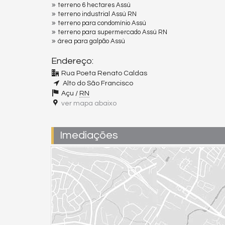
terreno 6 hectares Assú
terreno industrial Assú RN
terreno para condomínio Assú
terreno para supermercado Assú RN
área para galpão Assú
Endereço:
Rua Poeta Renato Caldas
Alto do São Francisco
Açu /
RN
ver mapa abaixo
Imediações