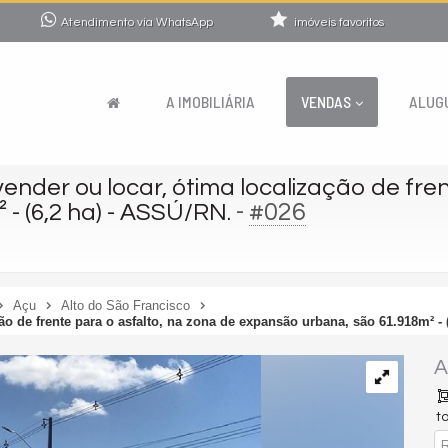
Atendimento via WhatsApp
imóveis favoritos
A IMOBILIÁRIA
VENDAS
ALUG
ender ou locar, ótima localização de fren
-
#026
- (6,2 ha) - ASSÚ/RN.
Açu
Alto do São Francisco
ão de frente para o asfalto, na zona de expansão urbana, são 61.918m² - 
A
to
R