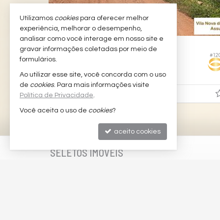
Utilizamos
cookies
para oferecer melhor
experiência, melhorar o desempenho,
analisar como você interage em nosso site e
AÇU -
VILA NOVA DA PRINCESA
gravar informações coletadas por meio de
#186
#12
Terreno
formulários.
327,
Ao utilizar esse site, você concorda com o uso
00
de
cookies
. Para mais informações visite
R$ 45.000,
00
Política de Privacidade
.
Você aceita o uso de
cookies
?
aceito cookies
SELETOS IMÓVEIS
Av. Amintas Barros, 2372 – Loja 07
Espaço Empresarial Francisco Rêgo
Lagoa Nova - 59062-350
Natal /
RN
mapa google