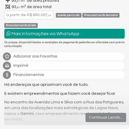
93,
m² de área privativa
01
93,
m² de área total
01
a partir de
R$ 880.087,
aceita permuta
financiamento bancário
00
financiamento direto
Mais Informações via WhatsApp
Os preços, disponibilidades e condições de pagamento poderão ser alterados sem prévia
comunicação.
Adicionar aos Favoritos
Imprimir
Financiamentos
Há endereços que aproximam você de tudo.
E existem empreendimentos que fazem você desejar ficar.
No encontro da Avenida Lima e Silva com a Rua dos Potiguares,
em uma das localizações mais estratégicas de Lagoa Nova,
nasce o
Gemini
, novo empreendimento residencial da Constel
Continuar Lendo...
em Natal.
Um projeto criado para famílias que querem viver perto de tudo