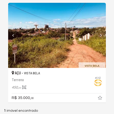
AÇU -
VISTA BELA
#042
Terreno
450,
00
R$ 35.000,
00
1
imóvel encontrado