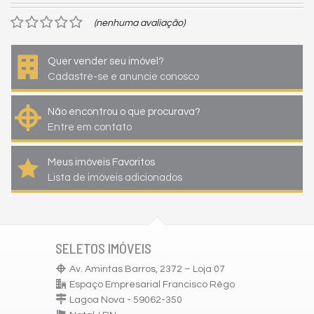
(nenhuma avaliação)
Quer vender seu imóvel?
Cadastre-se e anuncie conosco
Não encontrou o que procurava?
Entre em contato
Meus imóveis Favoritos
Lista de imóveis adicionados
SELETOS IMÓVEIS
Av. Amintas Barros, 2372 – Loja 07
Espaço Empresarial Francisco Rêgo
Lagoa Nova - 59062-350