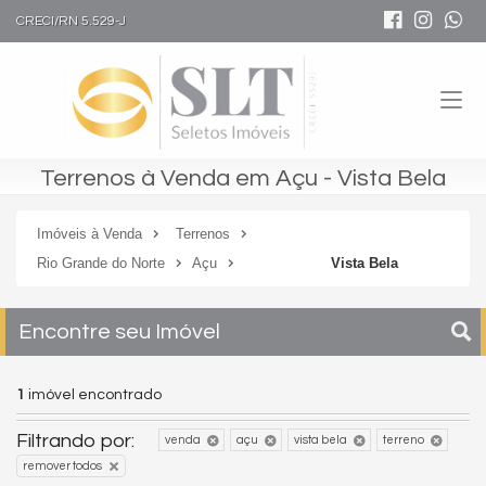
CRECI/RN 5.529-J
Terrenos à Venda em Açu - Vista Bela
Imóveis à Venda
Terrenos
Rio Grande do Norte
Açu
Vista Bela
Encontre seu Imóvel
1
imóvel encontrado
Filtrando por:
venda
açu
vista bela
terreno
remover todos