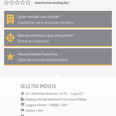
(nenhuma avaliação)
Quer vender seu imóvel?
Cadastre-se e anuncie conosco
Não encontrou o que procurava?
Entre em contato
Meus imóveis Favoritos
Lista de imóveis adicionados
SELETOS IMÓVEIS
Av. Amintas Barros, 2372 – Loja 07
Espaço Empresarial Francisco Rêgo
Lagoa Nova - 59062-350
Natal /
RN