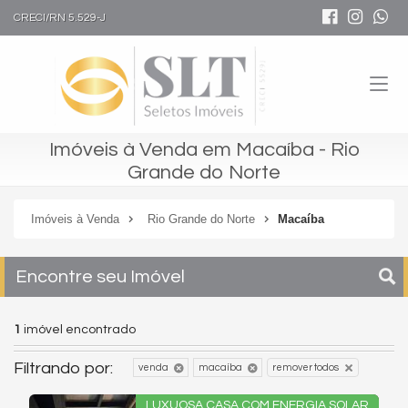
CRECI/RN 5.529-J
Imóveis à Venda em Macaíba - Rio
Grande do Norte
Imóveis à Venda
Rio Grande do Norte
Macaíba
Encontre seu Imóvel
1
imóvel encontrado
Filtrando por:
venda
macaíba
remover todos
LUXUOSA CASA COM ENERGIA SOLAR