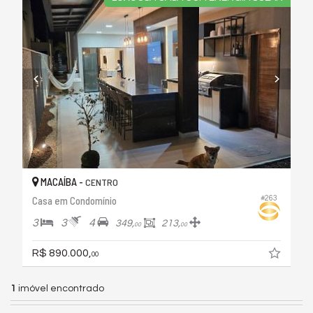
MACAÍBA -
CENTRO
#263
Casa em Condomínio
3
3
4
349,
213,
00
00
R$ 890.000,
00
1
imóvel encontrado