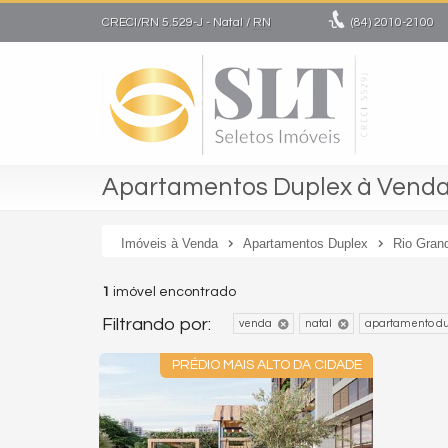
CRECI/RN 5.529-J
- Natal /
RN
(84)
2010-2100
Apartamentos Duplex à Venda 
Imóveis à Venda
Apartamentos Duplex
Rio Gran
1
imóvel encontrado
Filtrando por:
venda
natal
apartamento du
PRÉDIO MAIS ALTO DA CIDADE