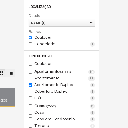
LOCALIZAÇÃO
Cidade
NATAL (1)
Bairros
Qualquer
Candelária
1
TIPO DE IMÓVEL
Qualquer
Apartamentos
14
(todos)
Apartamento
11
Apartamento Duplex
1
Cobertura Duplex
1
Loft
1
ados
Casas
6
(todas)
Casa
5
Casa em Condomínio
1
Terreno
4