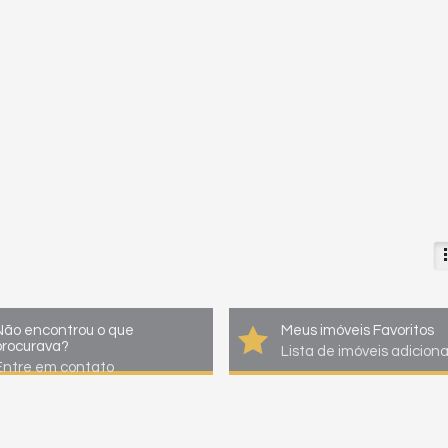
Não encontrou o que
Meus imóveis Favoritos
procurava?
Lista de imóveis adicion
Entre em contato