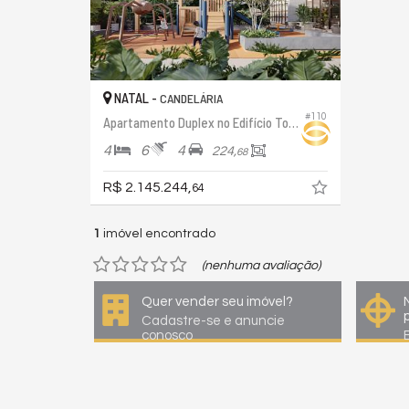
NATAL -
CANDELÁRIA
#110
Apartamento Duplex no Edifício Torre Almere
4
6
4
224,
68
R$ 2.145.244,
64
1
imóvel encontrado
(nenhuma avaliação)
Quer vender seu imóvel?
Cadastre-se e anuncie
conosco