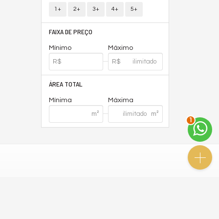
1+
2+
3+
4+
5+
FAIXA DE PREÇO
Mínimo
Máximo
ÁREA TOTAL
Mínima
Máxima
1