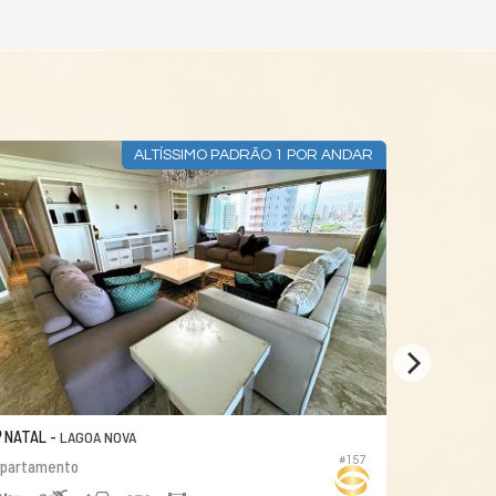
ALTÍSSIMO PADRÃO 1 POR ANDAR
NATAL -
NATAL -
LAGOA NOVA
T
#157
partamento
Apartamento