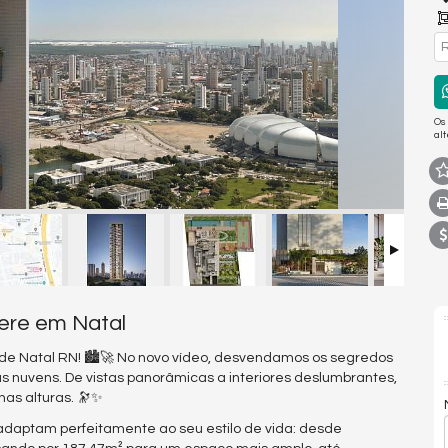
R
Os
al
mere em Natal
 de Natal RN! 🏙️🚀 No novo vídeo, desvendamos os segredos
as nuvens. De vistas panorâmicas a interiores deslumbrantes,
as alturas. 🔭✨
daptam perfeitamente ao seu estilo de vida: desde