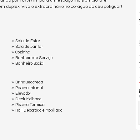
ando por 187,47m² para um espaço mais amplo, até
 duplex. Viva o extraordinário no coração do céu potiguar!
Sala de Estar
Sala de Jantar
Cozinha
Banheiro de Serviço
Banheiro Social
Brinquedoteca
*
Piscina Infantil
Elevador
Deck Molhado
Pìscina Térmica
Hall Decorado e Mobiliado