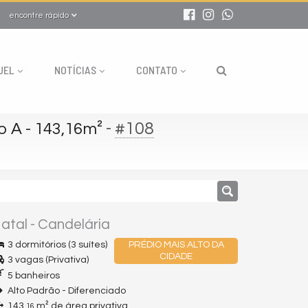
encontre rápido
UEL
NOTÍCIAS
CONTATO
-
#108
o A - 143,16m²
atal
-
Candelária
3 dormitórios (3 suítes)
PRÉDIO MAIS ALTO DA
CIDADE
3 vagas (Privativa)
5 banheiros
Alto Padrão - Diferenciado
143,
m² de área privativa
16