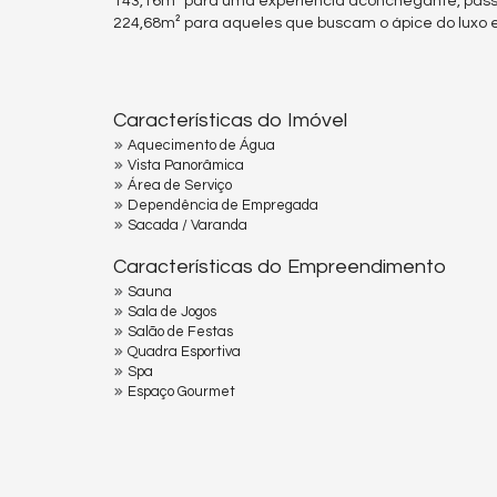
143,16m² para uma experiência aconchegante, pass
224,68m² para aqueles que buscam o ápice do luxo em
Características do Imóvel
Aquecimento de Água
Vista Panorâmica
Área de Serviço
Dependência de Empregada
Sacada / Varanda
Características do Empreendimento
Sauna
Sala de Jogos
Salão de Festas
Quadra Esportiva
Spa
Espaço Gourmet