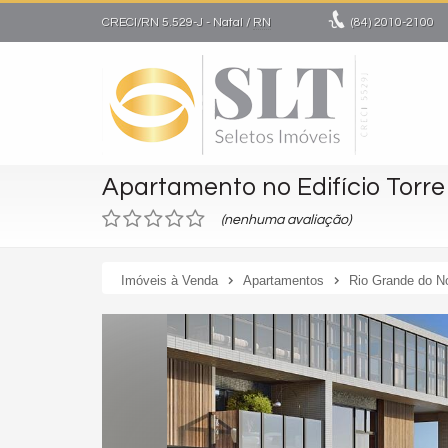
CRECI/RN 5.529-J
- Natal /
RN
(84)
2010-2100
Apartamento no Edifício Torr
(nenhuma avaliação)
Imóveis à Venda
Apartamentos
Rio Grande do N