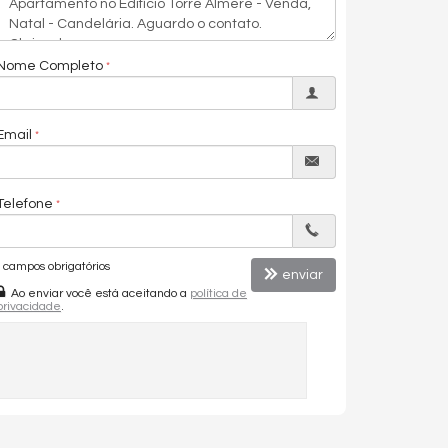
Nome Completo
Email
Telefone
campos obrigatórios
enviar
Ao enviar você está aceitando a
política de
privacidade
.