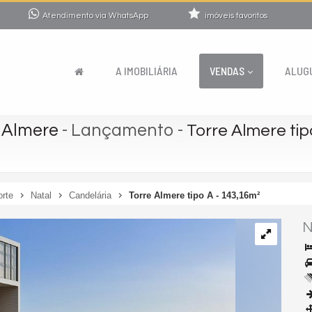
Atendimento via WhatsApp
imóveis favoritos
A IMOBILIÁRIA
VENDAS
ALUG
e Almere
- Lançamento
-
Torre Almere tip
orte
Natal
Candelária
Torre Almere tipo A - 143,16m²
N