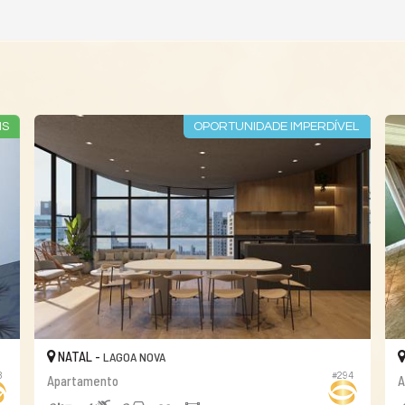
IS
OPORTUNIDADE IMPERDÍVEL
NATAL -
LAGOA NOVA
8
#294
Apartamento
A