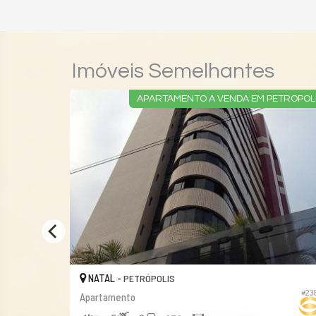
Imóveis Semelhantes
MPERDÍVEL
APARTAMENTO A VENDA EM PETROPOL
NATAL -
PETRÓPOLIS
#295
#23
Apartamento