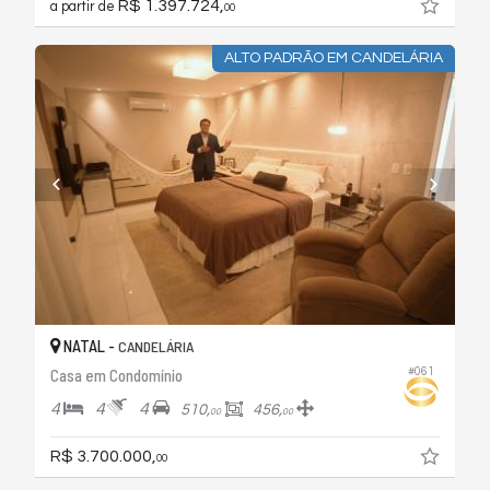
R$ 1.397.724,
a partir de
00
ALTO PADRÃO EM CANDELÁRIA
NATAL -
CANDELÁRIA
#061
Casa em Condomínio
4
4
4
510,
456,
00
00
R$ 3.700.000,
00