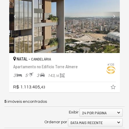
NATAL -
CANDELÁRIA
#108
Apartamento no Edifício Torre Almere
3
5
3
143,
16
R$ 1.113.405,
43
5
imóveis encontrados
24 POR PÁGINA
Exibir
DATA MAIS RECENTE
Ordenar por