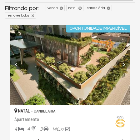
Filtrando por:
venda
natal
candelária
remover todos
OPORTUNIDADE IMPERDÍVEL
NATAL -
CANDELÁRIA
#295
Apartamento
4
4
3
146,
77