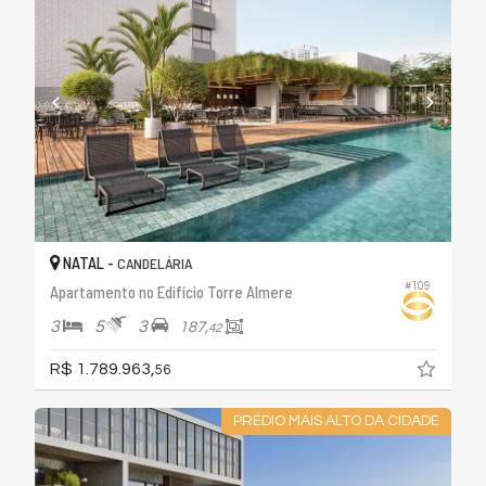
NATAL -
CANDELÁRIA
#109
Apartamento no Edifício Torre Almere
3
5
3
187,
42
R$ 1.789.963,
56
PRÉDIO MAIS ALTO DA CIDADE