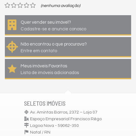
(nenhuma avaliação)
Quer vender seu imóvel?
Cadastre-se e anuncie conosco
Não encontrou o que procurava?
Entre em contato
Meus imóveis Favoritos
Lista de imóveis adicionados
SELETOS IMÓVEIS
Av. Amintas Barros, 2372 – Loja 07
Espaço Empresarial Francisco Rêgo
Lagoa Nova - 59062-350
Natal /
RN