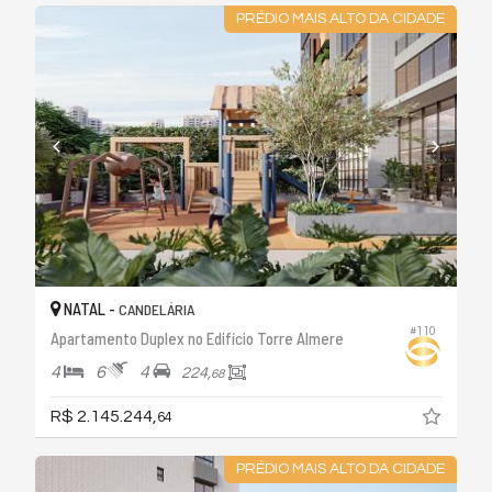
PRÉDIO MAIS ALTO DA CIDADE
NATAL -
CANDELÁRIA
#110
Apartamento Duplex no Edifício Torre Almere
4
6
4
224,
68
R$ 2.145.244,
64
PRÉDIO MAIS ALTO DA CIDADE